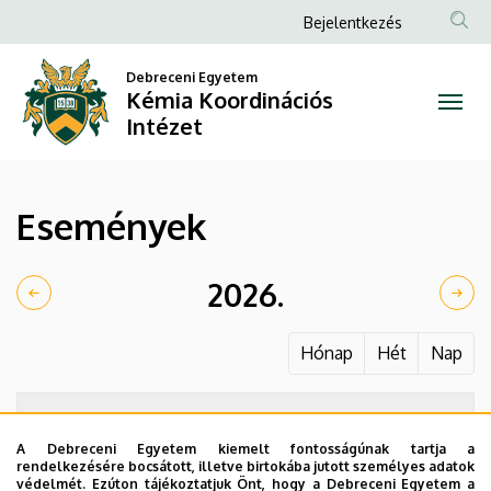
Események
Ugrás
Anonim
Bejelentkezés
a
Felhasználói
|
tartalomra
Debreceni Egyetem
fiók
Kémia Koordinációs
Kémia
menüje
Intézet
Koordinációs
Intézet
Események
2026.
Hónap
Hét
Nap
A Debreceni Egyetem kiemelt fontosságúnak tartja a
rendelkezésére bocsátott, illetve birtokába jutott személyes adatok
védelmét. Ezúton tájékoztatjuk Önt, hogy a Debreceni Egyetem a