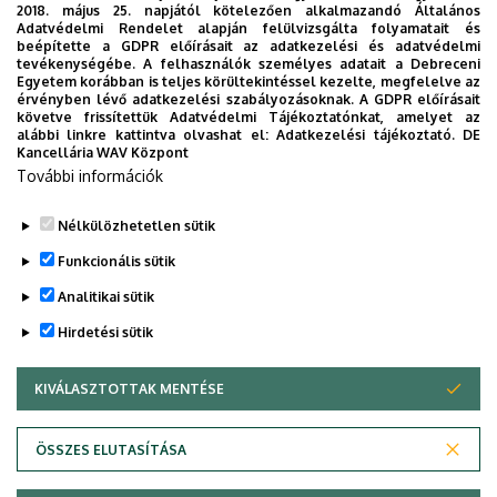
2018. május 25. napjától kötelezően alkalmazandó Általános
Adatvédelmi Rendelet alapján felülvizsgálta folyamatait és
beépítette a GDPR előírásait az adatkezelési és adatvédelmi
tevékenységébe. A felhasználók személyes adatait a Debreceni
Nincs megjeleníthető esemény
Egyetem korábban is teljes körültekintéssel kezelte, megfelelve az
érvényben lévő adatkezelési szabályozásoknak. A GDPR előírásait
követve frissítettük Adatvédelmi Tájékoztatónkat, amelyet az
alábbi linkre kattintva olvashat el:
Adatkezelési tájékoztató.
DE
Kancellária WAV Központ
További információk
Nélkülözhetetlen sütik
Funkcionális sütik
Analitikai sütik
Hirdetési sütik
KIVÁLASZTOTTAK MENTÉSE
WITHDRAW CONSENT
Adatvédelem
Adatvédelem
ÖSSZES ELUTASÍTÁSA
Technikai információk