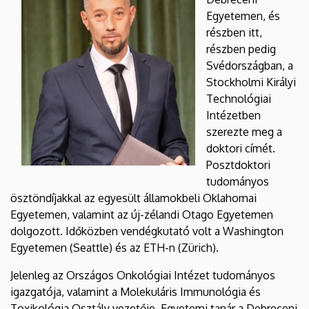
Egyetemen, és
részben itt,
részben pedig
Svédországban, a
Stockholmi Királyi
Technológiai
Intézetben
szerezte meg a
doktori címét.
Posztdoktori
tudományos
ösztöndíjakkal az egyesült államokbeli Oklahomai
Egyetemen, valamint az új-zélandi Otago Egyetemen
dolgozott. Időközben vendégkutató volt a Washington
Egyetemen (Seattle) és az ETH-n (Zürich).
Jelenleg az Országos Onkológiai Intézet tudományos
igazgatója, valamint a Molekuláris Immunológia és
Toxikológia Osztály vezetője. Egyetemi tanár a Debreceni