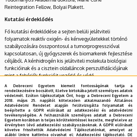
Reintegration Fellow, Bolyai Plakett.
Kutatási érdeklődés
Fő kutatási érdeklődése a sejten belüli jelátviteli
folyamatok reaktív oxigén- és kénvegyületekkel történő
szabályozására összpontosul a tumorprogresszióval
kapcsolatosan, új gyógyszerek és biomarkerek fejlesztése
céljából. A kénhidrogén kis jelátviteli molekula biológiai
funkcióinak és a cisztein oldalláncok perszulfidációjának
mint a fehérjék funkcióit vezérlő és védő
poszttranszlációs módosulatok tématerületeinek egyik
A Debreceni Egyetem kiemelt fontosságúnak tartja a
úttörője.
rendelkezésére bocsátott, illetve birtokába jutott személyes adatok
védelmét. Ezúton tájékoztatjuk Önt, hogy a Debreceni Egyetem a
2018. május 25. napjától kötelezően alkalmazandó Általános
Testületi és bizottsági tagság
Adatvédelmi Rendelet alapján felülvizsgálta folyamatait és
beépítette a GDPR előírásait az adatkezelési és adatvédelmi
Választott rendes tagja az Európai Rákkutatási
tevékenységébe. A felhasználók személyes adatait a Debreceni
Egyetem korábban is teljes körültekintéssel kezelte, megfelelve az
Akadémiának, Magyarország delegáltja a WHO
érvényben lévő adatkezelési szabályozásoknak. A GDPR előírásait
Nemzetközi Rákkutató Szervezet IARC Tudományos
követve frissítettük Adatvédelmi Tájékoztatónkat, amelyet az
alábbi linkre kattintva olvashat el:
Adatkezelési tájékoztató.
DE
Tanácsában, az OECI (Európai Onkológiai Intézetek