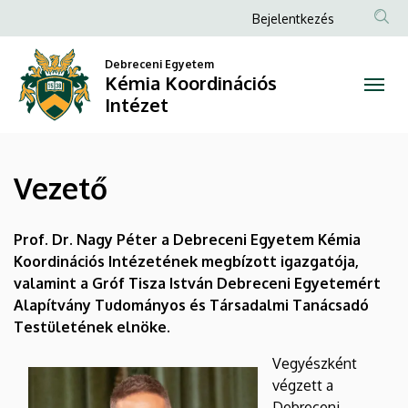
Vezető
Ugrás
Anonim
Bejelentkezés
a
Felhasználói
|
tartalomra
Debreceni Egyetem
fiók
Kémia Koordinációs
Kémia
menüje
Intézet
Koordinációs
Intézet
Vezető
Prof. Dr. Nagy Péter a Debreceni Egyetem Kémia
Koordinációs Intézetének megbízott igazgatója,
valamint a Gróf Tisza István Debreceni Egyetemért
Alapítvány Tudományos és Társadalmi Tanácsadó
Testületének elnöke.
Vegyészként
végzett a
Debreceni