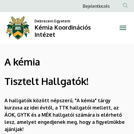
A
Ugrás
Anonim
Bejelentkezés
a
Felhasználói
kémia
tartalomra
Debreceni Egyetem
fiók
Kémia Koordinációs
|
menüje
Intézet
Kémia
Koordinációs
A kémia
Intézet
Tisztelt Hallgatók!
A hallgatók között népszerű, "A kémia" tárgy
kurzusa az idei évtől, a TTK hallgatói mellett, az
ÁOK, GYTK és a MÉK hallgatói számára is elérhető
lesz, amelyet engedjenek meg, hogy a figyelmükbe
ajánljak!