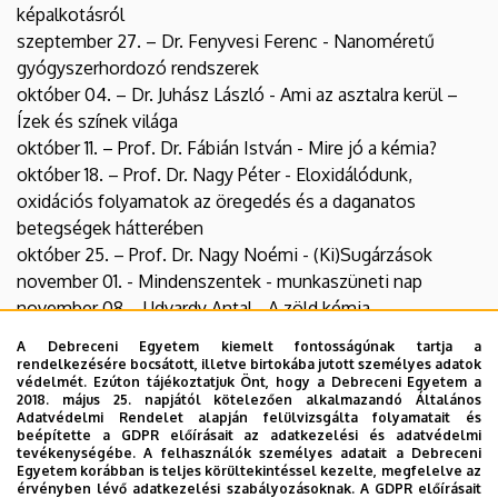
képalkotásról
szeptember 27. – Dr. Fenyvesi Ferenc - Nanoméretű
gyógyszerhordozó rendszerek
október 04. – Dr. Juhász László - Ami az asztalra kerül –
Ízek és színek világa
október 11. – Prof. Dr. Fábián István - Mire jó a kémia?
október 18. – Prof. Dr. Nagy Péter - Eloxidálódunk,
oxidációs folyamatok az öregedés és a daganatos
betegségek hátterében
október 25. – Prof. Dr. Nagy Noémi - (Ki)Sugárzások
november 01. - Mindenszentek - munkaszüneti nap
november 08. - Udvardy Antal - A zöld kémia
november 15. – Prof. Dr. Veres Szilvia - Növényi
A Debreceni Egyetem kiemelt fontosságúnak tartja a
festékanyagok kémiája
rendelkezésére bocsátott, illetve birtokába jutott személyes adatok
védelmét. Ezúton tájékoztatjuk Önt, hogy a Debreceni Egyetem a
november 22. – Dr. Lázár István - Aerogélek
2018. május 25. napjától kötelezően alkalmazandó Általános
november 29. – Prof. Dr. Kurtán Tibor - Sztereokémia a
Adatvédelmi Rendelet alapján felülvizsgálta folyamatait és
beépítette a GDPR előírásait az adatkezelési és adatvédelmi
mindennapi életben
tevékenységébe. A felhasználók személyes adatait a Debreceni
Egyetem korábban is teljes körültekintéssel kezelte, megfelelve az
érvényben lévő adatkezelési szabályozásoknak. A GDPR előírásait
Üdvözlettel,