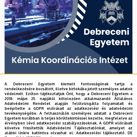
A Debreceni Egyetem kiemelt fontosságúnak tartja a
rendelkezésére bocsátott, illetve birtokába jutott személyes adatok
védelmét. Ezúton tájékoztatjuk Önt, hogy a Debreceni Egyetem a
2018. május 25. napjától kötelezően alkalmazandó Általános
Adatvédelmi Rendelet alapján felülvizsgálta folyamatait és
beépítette a GDPR előírásait az adatkezelési és adatvédelmi
tevékenységébe. A felhasználók személyes adatait a Debreceni
Egyetem korábban is teljes körültekintéssel kezelte, megfelelve az
érvényben lévő adatkezelési szabályozásoknak. A GDPR előírásait
követve frissítettük Adatvédelmi Tájékoztatónkat, amelyet az
alábbi linkre kattintva olvashat el:
Adatkezelési tájékoztató.
DE