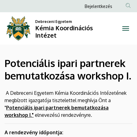
Potenciális
Ugrás
Anonim
Bejelentkezés
a
Felhasználói
ipari
tartalomra
Debreceni Egyetem
fiók
Kémia Koordinációs
partnerek
menüje
Intézet
bemutatkozása
workshop
Potenciális ipari partnerek
I.
bemutatkozása workshop I.
|
Kémia
A Debreceni Egyetem Kémia Koordinációs Intézetének
megbízott igazgatója tisztelettel meghívja Önt a
Koordinációs
"
Potenciális ipari partnerek bemutatkozása
workshop I."
elnevezésű rendezvényre.
Intézet
A rendezvény időpontja: